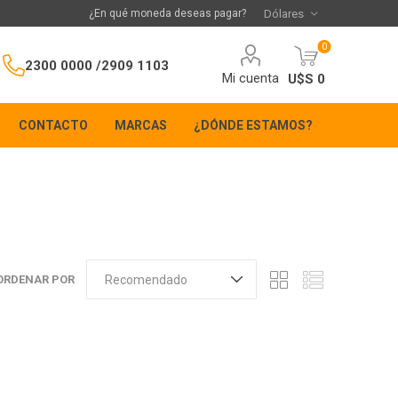
¿En qué moneda deseas pagar?
0
2300 0000 /
2909 1103
Mi cuenta
U$S 0
CONTACTO
MARCAS
¿DÓNDE ESTAMOS?
ORDENAR POR