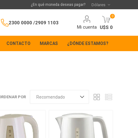
¿En qué moneda deseas pagar?
0
2300 0000 /
2909 1103
Mi cuenta
U$S 0
CONTACTO
MARCAS
¿DÓNDE ESTAMOS?
ORDENAR POR