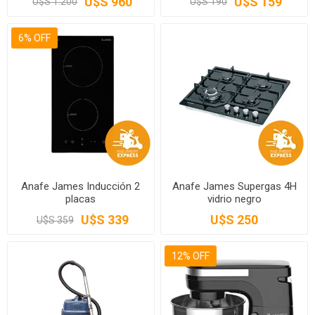
U$S 960
U$S 159
U$S 1.200
U$S 190
6% OFF
Anafe James Inducción 2
Anafe James Supergas 4H
placas
vidrio negro
U$S 339
U$S 250
U$S 359
12% OFF