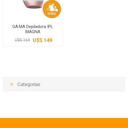
GA.MA Depiladora IPL
MAGNA
U$S 149
U$S 169
Categorías