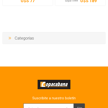
U$S 77
U$S 189
U$S 199
Categorías
Suscribite a nuestro boletín