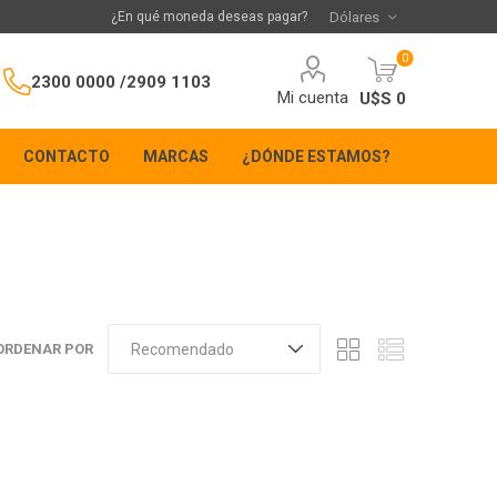
¿En qué moneda deseas pagar?
0
2300 0000 /
2909 1103
Mi cuenta
U$S 0
CONTACTO
MARCAS
¿DÓNDE ESTAMOS?
ORDENAR POR