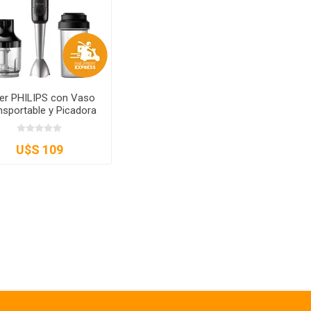
er PHILIPS con Vaso
nsportable y Picadora
600W HR2625/80
U$S 109