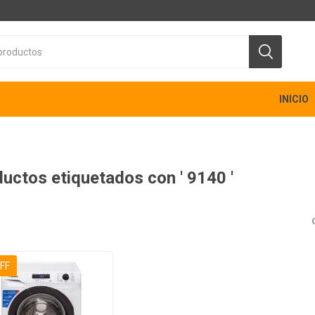
INICIO
uctos etiquetados con ' 9140 '
FF