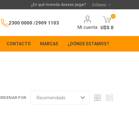
¿En qué moneda deseas pagar?
0
2300 0000 /
2909 1103
Mi cuenta
U$S 0
CONTACTO
MARCAS
¿DÓNDE ESTAMOS?
ORDENAR POR