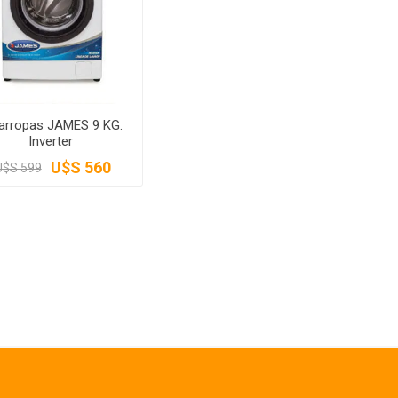
arropas JAMES 9 KG.
Inverter
U$S 560
U$S 599