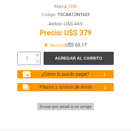
Marca:
TEM
Código:
T0CAA12IN1603
Antes:
U$S 469
Precio:
U$S 379
6
U$S 63,17
PAGOS DE
i
h
¿Cómo lo puedo pagar?
Plazos y costos de envío