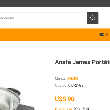
INICIO
Anafe James Portáti
Marca:
JAMES
Código:
CIJ-21G2
U$S 90
6
U$S 15,00
PAGOS DE