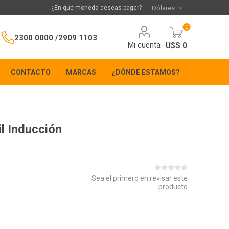
¿En qué moneda deseas pagar?
0
2300 0000 /
2909 1103
Mi cuenta
U$S 0
CONTACTO
MARCAS
¿DÓNDE ESTAMOS?
l Inducción
Sea el primero en revisar este
producto