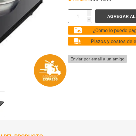
i
h
¿Cómo lo puedo pag
Plazos y costos de 