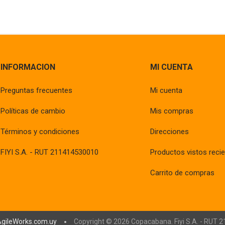
INFORMACION
MI CUENTA
Preguntas frecuentes
Mi cuenta
Políticas de cambio
Mis compras
Términos y condiciones
Direcciones
FIYI S.A. - RUT 211414530010
Productos vistos reci
Carrito de compras
AgileWorks.com.uy
Copyright © 2026 Copacabana. Fiyi S.A. - RUT 