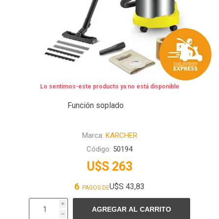
Lo sentimos-este producto ya no está disponible
Función soplado
Marca:
KARCHER
Código:
50194
U$S 263
6
U$S 43,83
PAGOS DE
i
h