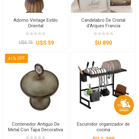
Adorno Vintage Estilo
Candelabro De Cristal
Oriental
d'Arques Francia
U$S 59
$U 890
U$S 75
41% OFF
Contenedor Antiguo De
Escurridor organizador de
Metal Con Tapa Decorativa
cocina
– Estilo Vintage
$U 1.390