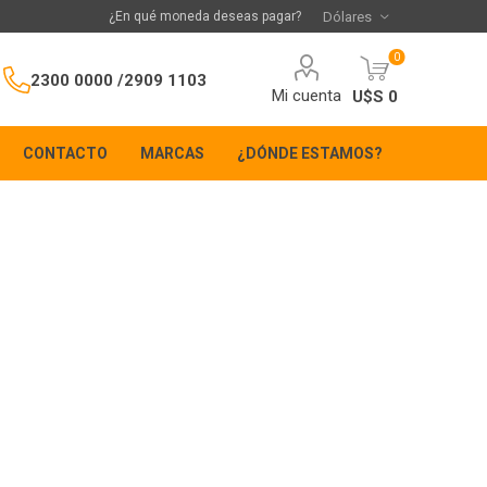
¿En qué moneda deseas pagar?
0
2300 0000 /
2909 1103
Mi cuenta
U$S 0
CONTACTO
MARCAS
¿DÓNDE ESTAMOS?