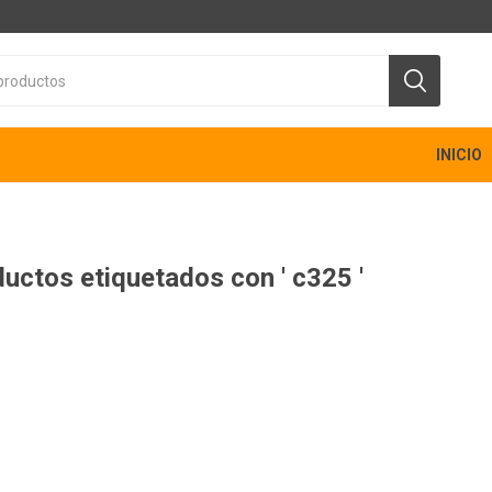
INICIO
uctos etiquetados con ' c325 '