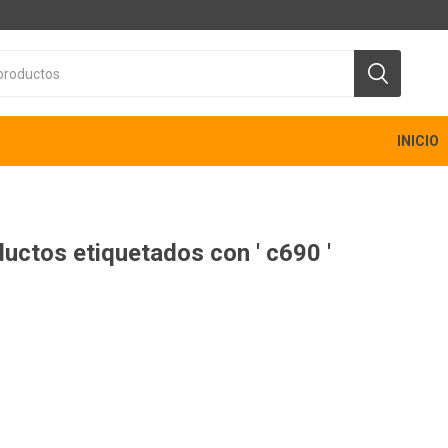
INICIO
uctos etiquetados con ' c690 '