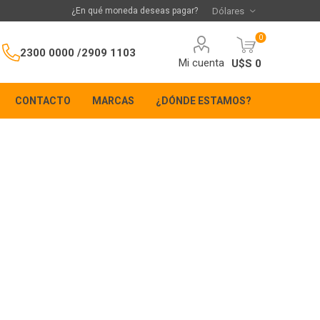
¿En qué moneda deseas pagar?
0
2300 0000 /
2909 1103
Mi cuenta
U$S 0
CONTACTO
MARCAS
¿DÓNDE ESTAMOS?