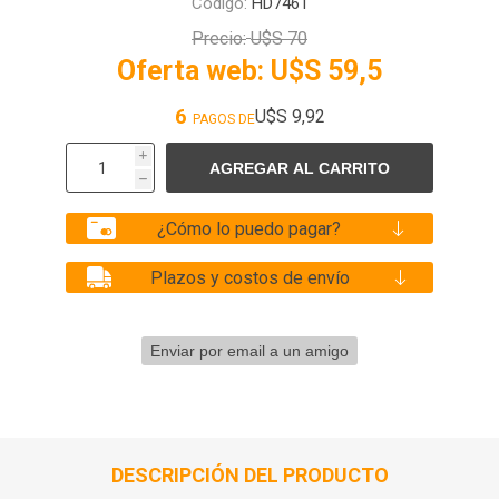
Código:
HD7461
Precio:
U$S 70
Oferta web:
U$S 59,5
6
U$S 9,92
PAGOS DE
i
h
¿Cómo lo puedo pagar?
Plazos y costos de envío
DESCRIPCIÓN DEL PRODUCTO