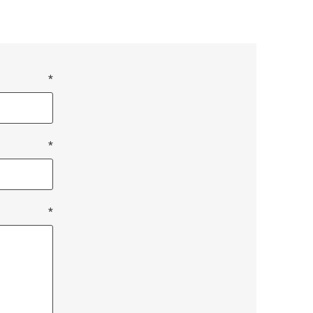
*
*
*