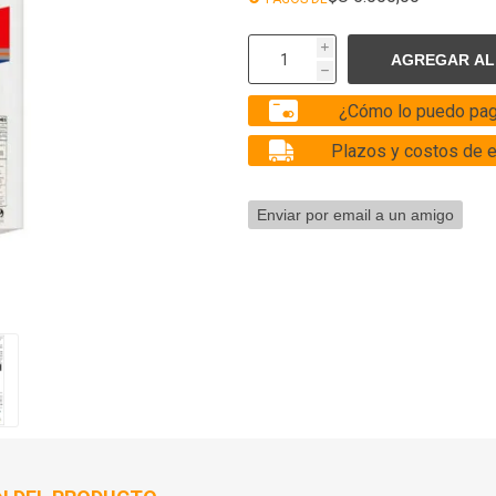
i
h
¿Cómo lo puedo pag
Plazos y costos de 