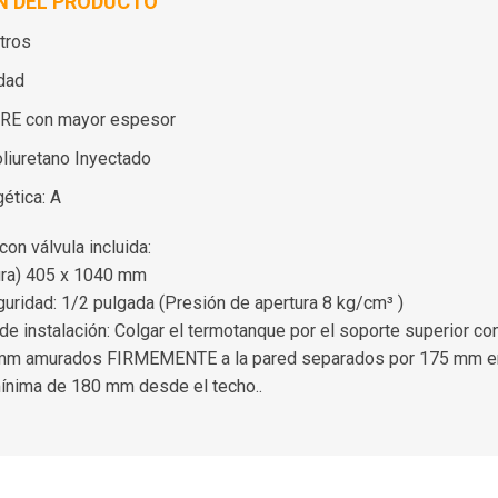
N DEL PRODUCTO
tros
dad
RE con mayor espesor
oliuretano Inyectado
gética: A
on válvula incluida:
tura) 405 x 1040 mm
guridad: 1/2 pulgada (Presión de apertura 8 kg/cm³ )
e instalación: Colgar el termotanque por el soporte superior co
 mm amurados FIRMEMENTE a la pared separados por 175 mm en
mínima de 180 mm desde el techo..