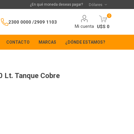
¿En qué moneda deseas pagar?
0
2300 0000 /
2909 1103
Mi cuenta
U$S 0
CONTACTO
MARCAS
¿DÓNDE ESTAMOS?
 Lt. Tanque Cobre