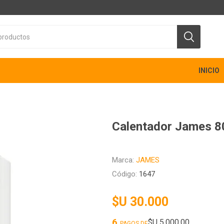
INICIO
Calentador James 80
Marca:
JAMES
Código:
1647
$U 30.000
6
$U 5.000,00
PAGOS DE