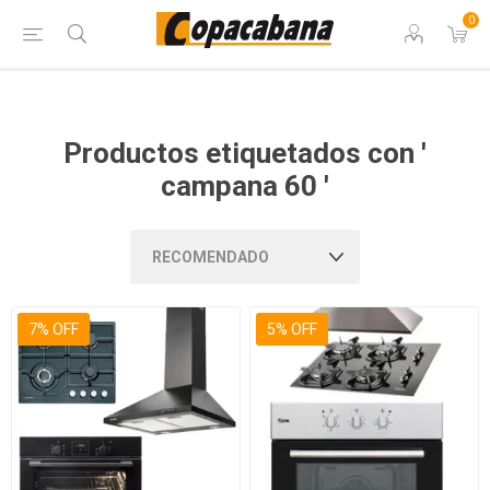
0
Productos etiquetados con '
campana 60 '
7% OFF
5% OFF