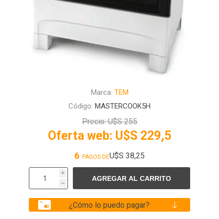
Marca:
TEM
Código:
MASTERCOOK5H
Precio:
U$S 255
Oferta web:
U$S 229,5
6
U$S 38,25
PAGOS DE
i
h
¿Cómo lo puedo pagar?