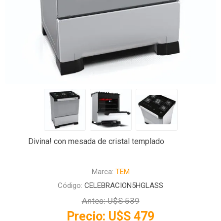
Divina! con mesada de cristal templado
Marca:
TEM
Código:
CELEBRACION5HGLASS
Antes:
U$S 539
Precio:
U$S 479