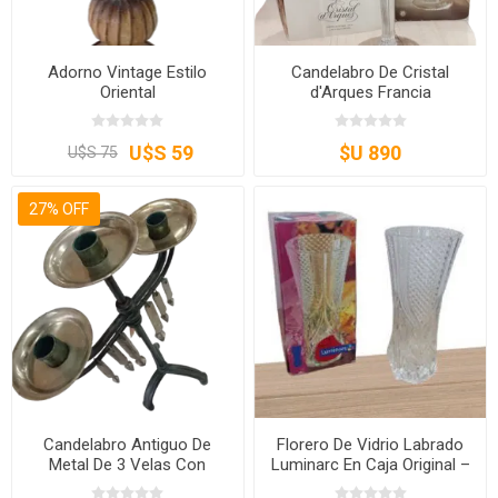
Adorno Vintage Estilo
Candelabro De Cristal
Oriental
d'Arques Francia
U$S 59
$U 890
U$S 75
27% OFF
Candelabro Antiguo De
Florero De Vidrio Labrado
Metal De 3 Velas Con
Luminarc En Caja Original –
Caireles – Estilo Vintage
Florero De Mesa