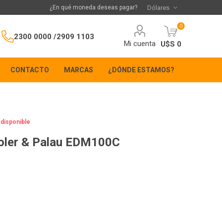
¿En qué moneda deseas pagar?
0
2300 0000 /
2909 1103
Mi cuenta
U$S 0
CONTACTO
MARCAS
¿DÓNDE ESTAMOS?
 disponible
Soler & Palau EDM100C