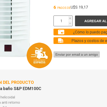
6
U$S 19,17
PAGOS DE
i
h
¿Cómo lo puedo pag
Plazos y costos de 
N DEL PRODUCTO
ara baño S&P EDM100C
helicoidal
anti retorno