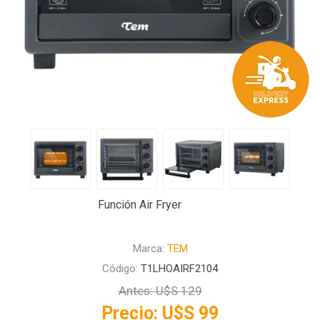
Función Air Fryer
Marca:
TEM
Código:
T1LHOAIRF2104
Antes:
U$S 129
Precio:
U$S 99