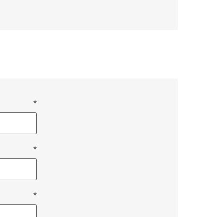
*
*
*