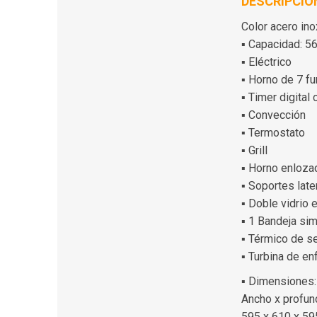
DESCRIPCIÓ
Color acero ino
▪ Capacidad: 56
▪ Eléctrico
▪ Horno de 7 f
▪ Timer digital 
▪ Convección
▪ Termostato
▪ Grill
▪ Horno enloza
▪ Soportes late
▪ Doble vidrio e
▪ 1 Bandeja sim
▪ Térmico de s
▪ Turbina de en
▪ Dimensiones:
Ancho x profund
595 x 610 x 5