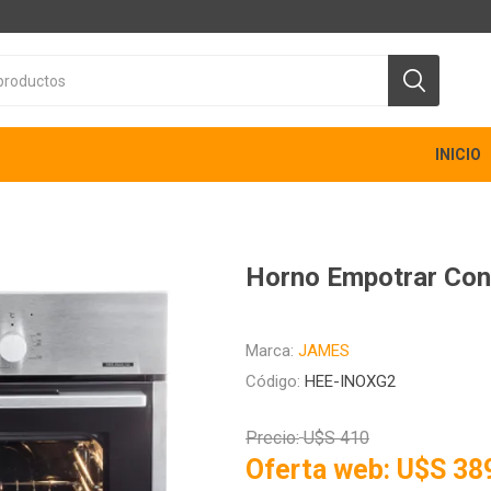
INICIO
Horno Empotrar Co
Marca:
JAMES
Código:
HEE-INOXG2
Precio:
U$S 410
Oferta web:
U$S 38