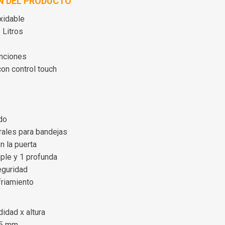
N DEL PRODUCTO
xidable
 Litros
unciones
con control touch
do
rales para bandejas
n la puerta
ple y 1 profunda
eguridad
friamiento
idad x altura
95 mm