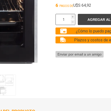
6
U$S 64,92
PAGOS DE
i
h
¿Cómo lo puedo pag
Plazos y costos de 