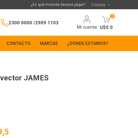
¿En qué moneda deseas pagar?
0
2300 0000 /
2909 1103
Mi cuenta
U$S 0
CONTACTO
MARCAS
¿DÓNDE ESTAMOS?
nvector JAMES
9,5