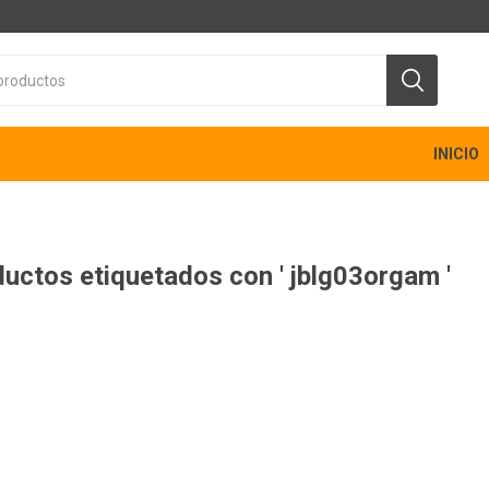
INICIO
uctos etiquetados con ' jblg03orgam '