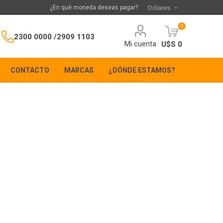
¿En qué moneda deseas pagar?
0
2300 0000 /
2909 1103
Mi cuenta
U$S 0
CONTACTO
MARCAS
¿DÓNDE ESTAMOS?