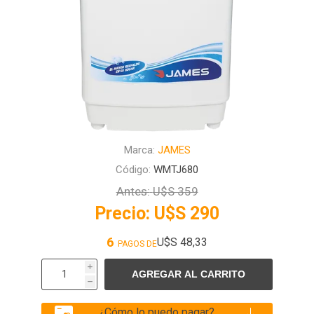
Marca:
JAMES
Código:
WMTJ680
Antes:
U$S 359
Precio:
U$S 290
6
U$S 48,33
PAGOS DE
i
h
¿Cómo lo puedo pagar?