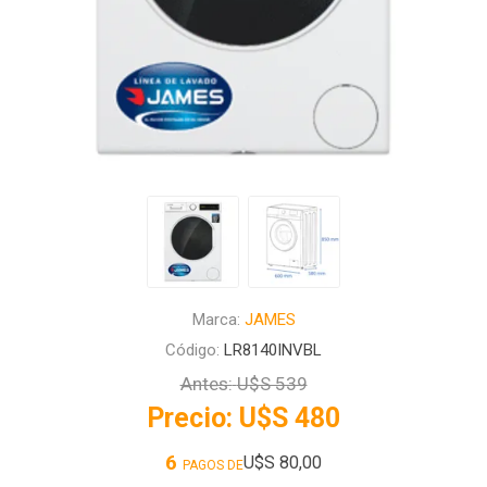
Marca:
JAMES
Código:
LR8140INVBL
Antes:
U$S 539
Precio:
U$S 480
6
U$S 80,00
PAGOS DE