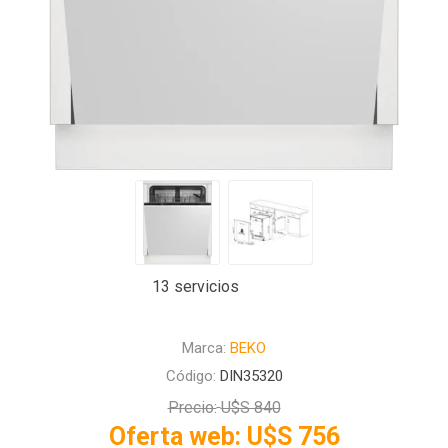
13 servicios
Marca:
BEKO
Código:
DIN35320
Precio:
U$S 840
Oferta web:
U$S 756