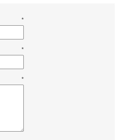
*
*
*