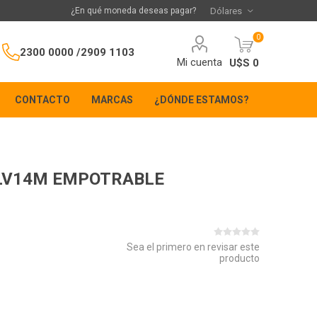
¿En qué moneda deseas pagar?
0
2300 0000 /
2909 1103
Mi cuenta
U$S 0
CONTACTO
MARCAS
¿DÓNDE ESTAMOS?
s LV14M EMPOTRABLE
Sea el primero en revisar este
producto