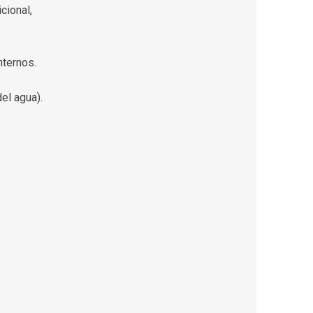
cional,
nternos.
el agua).