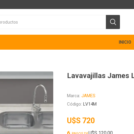
INICIO
Lavavajillas Jame
Marca:
JAMES
Código:
LV14M
U$S 720
6
U$S 120,00
PAGOS DE