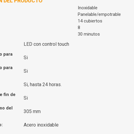
N DEL PRODUCTO
Inoxidable
Panelable/empotrable
14 cubiertos
8
30 minutos
LED con control touch
o para
Si
o para
Si
Si, hasta 24 horas.
e fin de
Si
mo del
305 mm
o:
Acero inoxidable