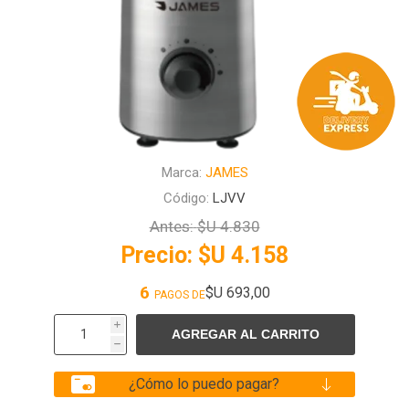
Marca:
JAMES
Código:
LJVV
Antes:
$U 4.830
Precio:
$U 4.158
6
$U 693,00
PAGOS DE
i
h
¿Cómo lo puedo pagar?