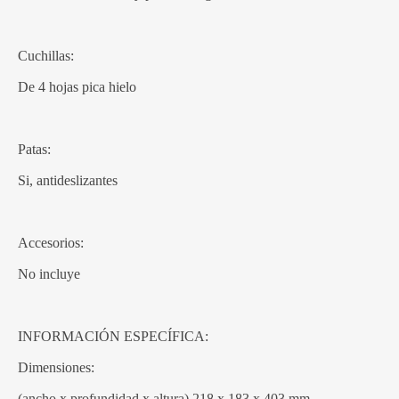
Cuchillas:
De 4 hojas pica hielo
Patas:
Si, antideslizantes
Accesorios:
No incluye
INFORMACIÓN ESPECÍFICA:
Dimensiones:
(ancho x profundidad x altura) 218 x 183 x 403 mm