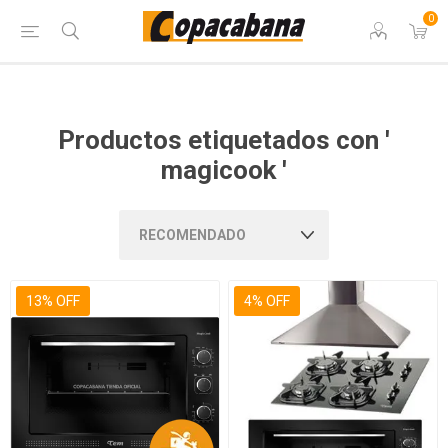
0
Productos etiquetados con '
magicook '
13% OFF
4% OFF