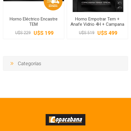
Horno Eléctrico Encastre
Horno Empotrar Tem +
TEM
Anafe Vidrio 4H + Campana
60 cm
U$S 199
U$S 499
U$S 229
U$S 519
Categorías