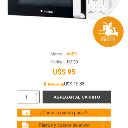
Marca:
JAMES
Código:
J18GD
U$S 95
6
U$S 15,83
PAGOS DE
i
h
¿Cómo lo puedo pagar?
Plazos y costos de envío