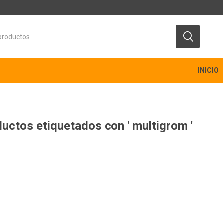
INICIO
uctos etiquetados con ' multigrom '