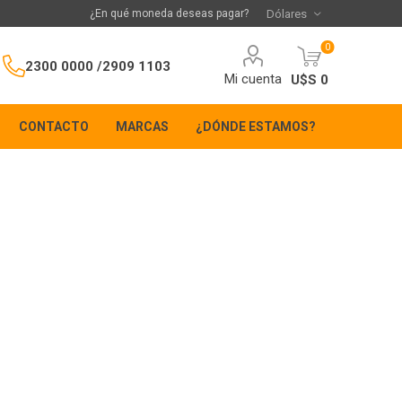
¿En qué moneda deseas pagar?
0
2300 0000 /
2909 1103
Mi cuenta
U$S 0
CONTACTO
MARCAS
¿DÓNDE ESTAMOS?