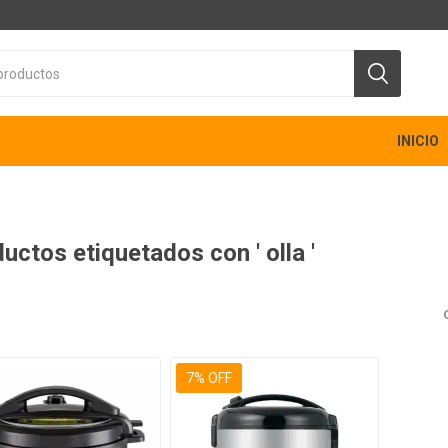
INICIO
uctos etiquetados con ' olla '
7% OFF