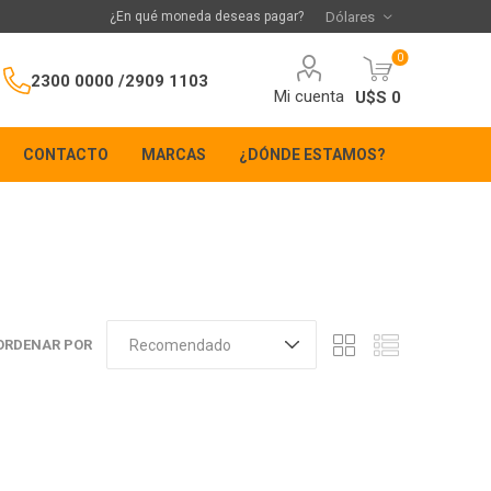
¿En qué moneda deseas pagar?
0
2300 0000 /
2909 1103
Mi cuenta
U$S 0
CONTACTO
MARCAS
¿DÓNDE ESTAMOS?
ORDENAR POR