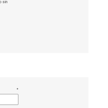
o sin
*