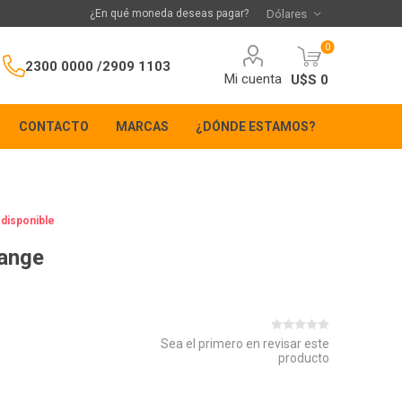
¿En qué moneda deseas pagar?
0
2300 0000 /
2909 1103
Mi cuenta
U$S 0
CONTACTO
MARCAS
¿DÓNDE ESTAMOS?
 disponible
range
Sea el primero en revisar este
producto