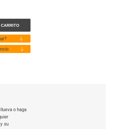
ar?
envío
 llueva o haga
quier
 y su