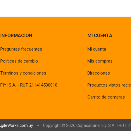
INFORMACION
MI CUENTA
Preguntas frecuentes
Mi cuenta
Políticas de cambio
Mis compras
Términos y condiciones
Direcciones
FIYI S.A. - RUT 211414530010
Productos vistos reci
Carrito de compras
AgileWorks.com.uy
Copyright © 2026 Copacabana. Fiyi S.A. - RUT 