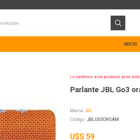
INICIO
Lo sentimos-este producto ya no está
Parlante JBL Go3 o
Marca:
JBL
Código:
JBLG03ORGAM
U$S 59