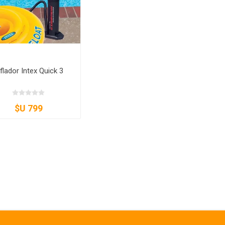
nflador Intex Quick 3
$U 799