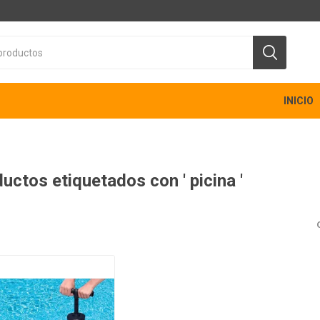
INICIO
uctos etiquetados con ' picina '