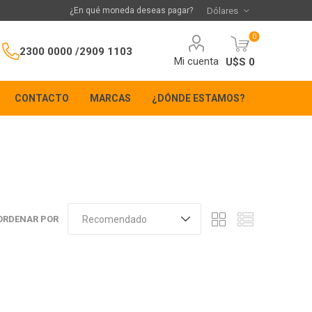
¿En qué moneda deseas pagar?
0
2300 0000 /
2909 1103
Mi cuenta
U$S 0
CONTACTO
MARCAS
¿DÓNDE ESTAMOS?
ORDENAR POR