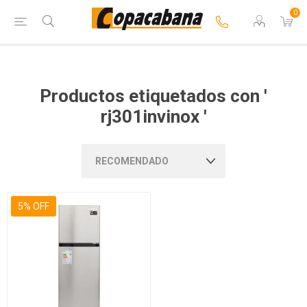
0
Productos etiquetados con '
rj301invinox '
5% OFF