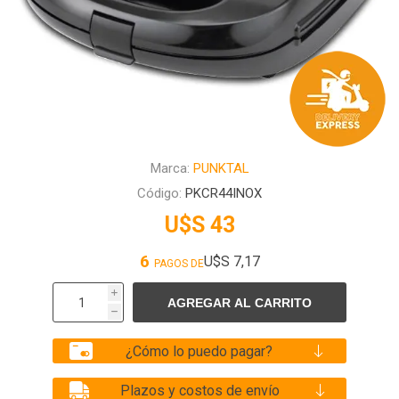
Marca:
PUNKTAL
Código:
PKCR44INOX
U$S 43
6
U$S 7,17
PAGOS DE
i
h
¿Cómo lo puedo pagar?
Plazos y costos de envío