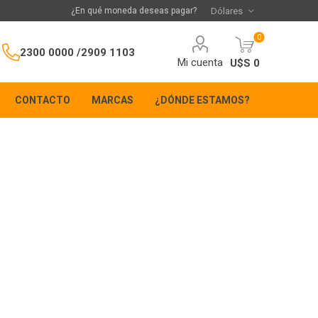
¿En qué moneda deseas pagar?
0
2300 0000 /
2909 1103
Mi cuenta
U$S 0
CONTACTO
MARCAS
¿DÓNDE ESTAMOS?