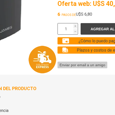
Oferta web:
U$S 40
6
U$S 6,80
PAGOS DE
i
h
¿Cómo lo puedo pag
Plazos y costos de 
N DEL PRODUCTO
P
encia