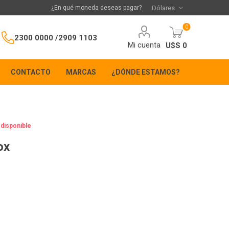
¿En qué moneda deseas pagar?
0
2300 0000 /
2909 1103
Mi cuenta
U$S 0
CONTACTO
MARCAS
¿DÓNDE ESTAMOS?
 disponible
ox