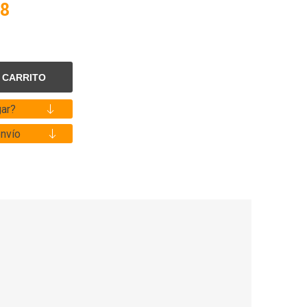
,8
ar?
envío