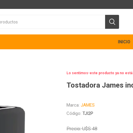
INICIO
Lo sentimos-este producto ya no está
Tostadora James in
Marca:
JAMES
Código:
TJI2P
Precio:
U$S 48