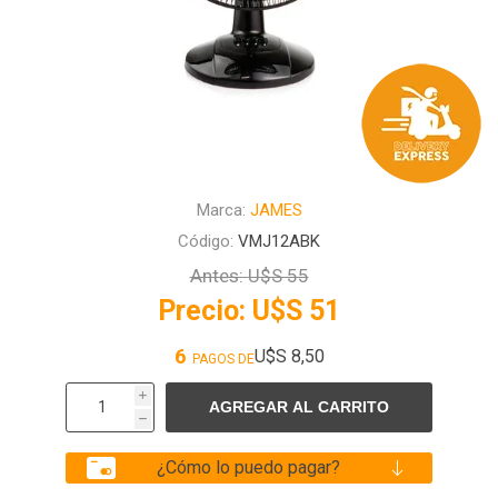
Marca:
JAMES
Código:
VMJ12ABK
Antes:
U$S 55
Precio:
U$S 51
6
U$S 8,50
PAGOS DE
i
h
¿Cómo lo puedo pagar?