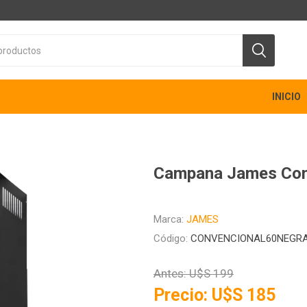
INICIO
Campana James Con
Marca:
JAMES
Código:
CONVENCIONAL60NEGR
Antes:
U$S 199
Precio:
U$S 185