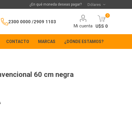
¿En qué moneda deseas pagar?
0
2300 0000 /
2909 1103
Mi cuenta
U$S 0
CONTACTO
MARCAS
¿DÓNDE ESTAMOS?
vencional 60 cm negra
A