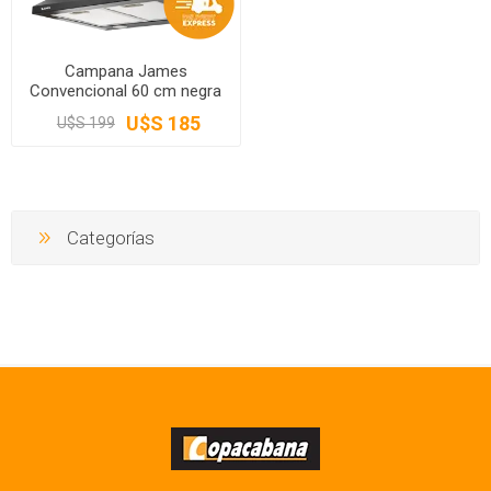
Campana James
Convencional 60 cm negra
U$S 185
U$S 199
Categorías