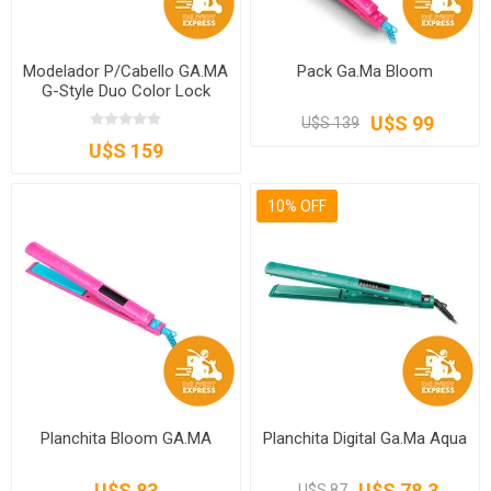
Modelador P/Cabello GA.MA
Pack Ga.Ma Bloom
G-Style Duo Color Lock
U$S 99
U$S 139
U$S 159
10% OFF
Planchita Bloom GA.MA
Planchita Digital Ga.Ma Aqua
U$S 83
U$S 78,3
U$S 87