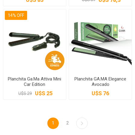
14% OFF
Planchita Ga.Ma Attiva Mini
Planchita GA.MA Elegance
Car Edition
Avocado
U$S 25
U$S 76
U$S 29
1
2