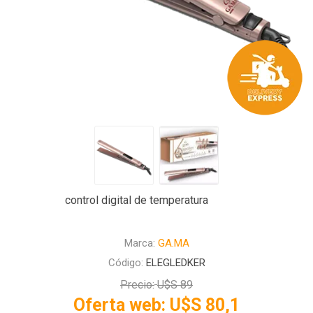
control digital de temperatura
Marca:
GA.MA
Código:
ELEGLEDKER
Precio:
U$S 89
Oferta web:
U$S 80,1