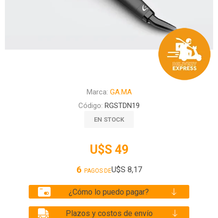
Marca:
GA.MA
Código:
RGSTDN19
EN STOCK
U$S 49
6
U$S 8,17
PAGOS DE
¿Cómo lo puedo pagar?
Plazos y costos de envío